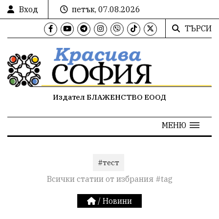
Вход
петък, 07.08.2026
ТЪРСИ
Издател БЛАЖЕНСТВО ЕООД
МЕНЮ
#тест
Всички статии от избрания #tag
/
Новини